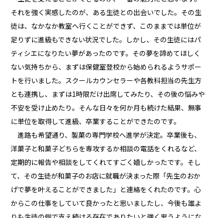
それを強く実感したのが、ある生徒との出会いでした。その生
徒は、なかなか教室へ行くことができず、このままでは単位が
足りずに進級もできない状況でした。しかし、その生徒にはパ
ティシエになりたい夢があったのです。その夢を諦めてほしく
ない気持ちから、まずは保健室登校から始められるようサポー
トを行いました。スクールカウンセラーや各教科担当の先生方
とも連携し、まずは1時限だけ出席してみたり、その後の悩みや
不安を受け止めたり。そんな日々を何か月も続けた結果、無事
に単位を取得して進級、卒業することができたのです。
進路も希望通り、製菓の専門学校へ進学が決定。卒業後も、
洋菓子と和菓子どちらを専攻するか相談の電話をくれるなど、
定期的に報告や相談をしてくれてすごく嬉しかったです。そし
て、その生徒が和菓子のお店に就職が決まった際「先生のおか
げで夢を叶えることができました」と連絡をくれたのです。心
からこの仕事をしていて良かったと思いましたし、今後も誰よ
りも生徒の側で支え続ける存在でありたいと強く思うようにな