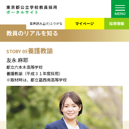
MENU
マイページ
採用情報
音声読み上げ/ふりがな
教員のリアルを知る
養護教諭
STORY 05
友永 麻耶
都立六本木高等学校
養護教諭（
平成３１年度採用）
※取材時は、都立葛西南高等学校