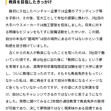
教員を目指したきっかけ
最初に入社したベンチャー企業では企業のブランディング等
を手掛け、その後、宮大工として寺社の建築に携わり、3社目の
大手ハウスメーカーでは施工管理を担当しました。将来に対す
る明確なビジョンをもてずに就職活動をしたせいか、この間、
自分の本当の“居場所”は別の場所にあるのではないかという違
和感を抱き続けていました。
古くからの友人が教員になったことを知ったのは、3社目で働
いていた頃です。彼は社会に出た後に「教師になる」という夢
を実現するため、高等学校卒業程度認定試験を経て大学に進学
し、ついに教壇に立ったのです。そもそも教員免許をもってい
なかった私は、彼に再会するまで自分が教員になるイメージな
ど全くもっていなかったのですが、その姿に大きな刺激を受
け、自分にもチャレンジできるのではないかと思うようになり
ました。実際に調べてみると2年間の通信教育で教員免許の取得
が可能であり、決して夢物語ではなく現実味のある目標である