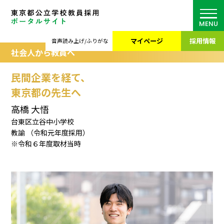
MENU
マイページ
採用情報
音声読み上げ/ふりがな
社会人から教員へ
民間企業を経て、
東京都の先生へ
高橋 大悟
台東区立谷中小学校
教諭
（令和元年度採用）
※令和６年度取材当時