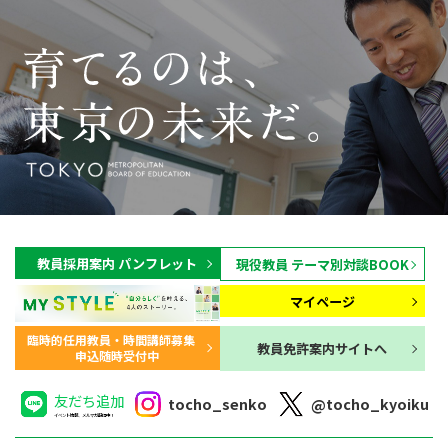
教員採用案内 パンフレット
現役教員 テーマ別対談BOOK
マイページ
臨時的任用教員・時間講師募集
教員免許案内サイトへ
申込随時受付中
友だち追加
tocho_senko
@tocho_kyoiku
イベント情報、メルマガ配信中！