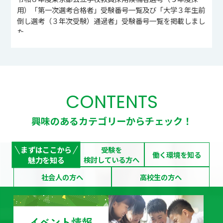
用）「第一次選考合格者」受験番号一覧及び「大学３年生前
倒し選考（３年次受験）通過者」受験番号一覧を掲載しまし
た。
NEW
2026/07/08
令和８年度東京都公立学校教員採用候補者選考（９年度採
用）第一次選考の問題を公開しました。
NEW
2026/07/07
令和８年度東京都公立学校教員採用候補者選考（９年度採
CONTENTS
用）第一次選考の正答・配点を公開しました。
NEW
2026/07/01
興味のあるカテゴリーからチェック！
東京都公立学校教員採用スペシャルイベント2026「TOKYO
教育Festa！」を開催いたします！
まずはここから
受験を
働く環境を知る
2026/06/24
魅力を知る
検討している方へ
大学2・3年生を主な対象としたオンラインセミナーのアーカ
社会人の方へ
高校生の方へ
イブ配信を開始しました。
2026/06/03
令和10年度以降採用の方向けのマイページ登録を開始しま
した。