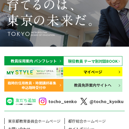
教員採用案内 パンフレット
現役教員 テーマ別対談BOOK
マイページ
臨時的任用教員・時間講師募集
教員免許案内サイトへ
申込随時受付中
友だち追加
tocho_senko
@tocho_kyoiku
イベント情報、メルマガ配信中！
東京都教育委員会ホームページ
都庁総合ホームページ
お問い合わせ
サイトポリシー