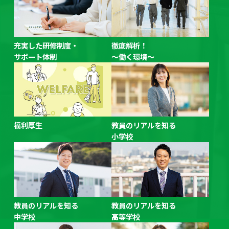
します。
2025/10/17
東京都公立学校教員志望者向け学校見学会（特別支援学校・
工業・農業・中学校英語）を開催いたします。
充実した研修制度・
徹底解析！
2025/10/14
サポート体制
～働く環境～
2025年11月～2026年２月開催のオンライン説明会の日程を
公開しました。
2025/10/14
令和７年度東京都公立学校教員採用候補者選考（８年度採
用）「合格者受験番号一覧」及び「期限付任用教員採用候補
福利厚生
教員のリアルを知る
者名簿登載者受験番号一覧」の掲載は終了しました。
小学校
2025/09/01
東京都公立学校教員採用スペシャルイベント2025「TOKYO
教育Festa！」の予約受付を開始しました。
2025/08/11
令和７年度東京都公立学校教員採用候補者選考（８年度採
用）「第一次選考合格者」受験番号一覧及び「大学３年生前
教員のリアルを知る
教員のリアルを知る
倒し選考通過者」受験番号一覧の掲載は終了しました。
中学校
高等学校
2025/08/05