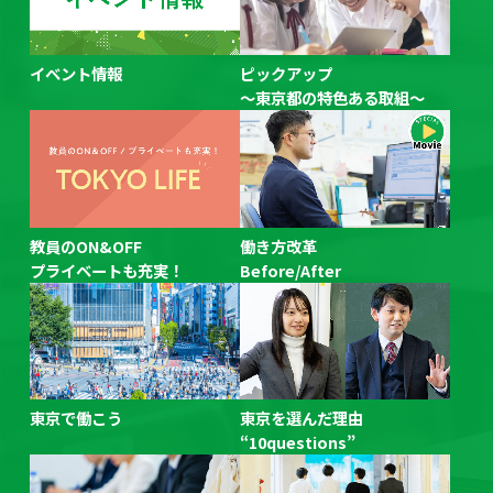
2026/06/02
「令和８年度東京都公立学校教員採用候補者選考（９年度採
用）の応募状況」について公開しました。
イベント情報
ピックアップ
2026/04/24
～東京都の特色ある取組～
これから就職活動を迎える大学２・３年生を主な対象とした
オンラインセミナーを開催します！
2026/04/16
令和８年度 春季オンライン説明会アーカイブ配信を開始し
ました。
教員のON&OFF
働き方改革
2026/03/19
プライベートも充実！
Before/After
「令和８年度東京都公立学校教員採用候補者選考（９年度採
用）実施要綱」を公開しました。
2026/02/17
令和８年度 春季オンライン説明会を開催します。
2025/11/20
「TOKYO教育Festa！」開催レポートを公開しました。
東京で働こう
東京を選んだ理由
“10questions”
2025/10/17
令和7年度東京都公立学校教員志望者向け個別相談会を開催