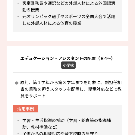
・
客室乗務員や通訳などの外部人材による外国語活
動の授業
・
元オリンピック選手やスポーツの全国大会で活躍
した外部人材による体育の授業
エデュケーション・アシスタントの配置（Ｒ4～）
小学校
原則、第１学年から第３学年までを対象に、副担任相
当の業務を担うスタッフを配置し、児童対応などで教
員をサポート
活用事例
・
学習・生活指導の補助（学習・給食等の指導補
助、教材準備など）
・
子供からの相談対応や登下校時の見守り