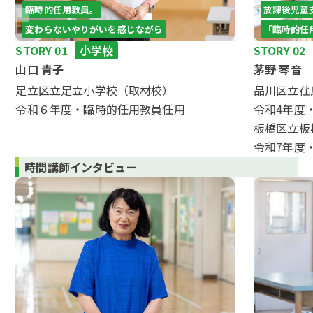
臨時的任用教員。
放課後児童
変わらないやりがいを感じながら
「臨時的任
STORY 01
小学校
STORY 02
山口 靑子
茅野 琴音
足立区立足立小学校（取材校）
品川区立荏
令和６年度・臨時的任用教員任用
令和4年度
板橋区立板
令和7年度
時間講師
インタビュー