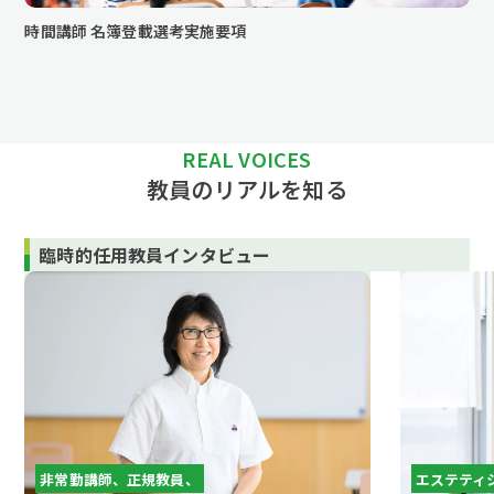
時間講師 名簿登載選考実施要項
REAL VOICES
教員のリアルを知る
臨時的任用教員
インタビュー
非常勤講師、正規教員、
エステティ