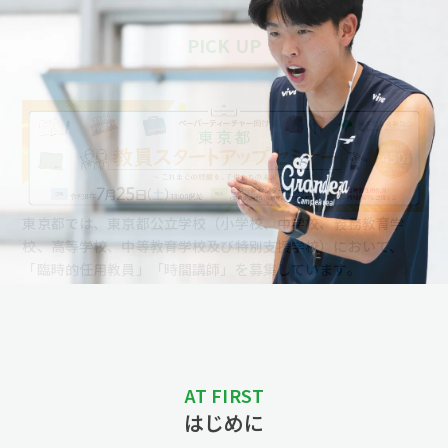
2025/09/24
PICK UP
10月19日に東京都公立学校教員セミナー2025「TOKYO教育
Festa！」を開催いたします！
NEW
2024/12/06
「働き方診断」のページを公開しました。
東京都では、東京都公立学校（小学校、中学校、義務教育学
校、高等学校、中等教育学校及び特別支援学校）において、
「臨時的任用教員」「時間講師」を募集しています。
AT FIRST
はじめに