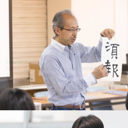
NEWS
2026/06/25
7月25日に「ペーパーティーチャー向け 東京都教員スタート
アップセミナー」を開催いたします！
NEW
2025/10/06
「教員のリアルを知る」のインタビューを更新いたしました。
（9名掲載中）
NEW
2025/10/01
令和８年度東京都公立学校臨時的任用教員・時間講師採用候補
者選考の受験申込を開始しました。
NEW