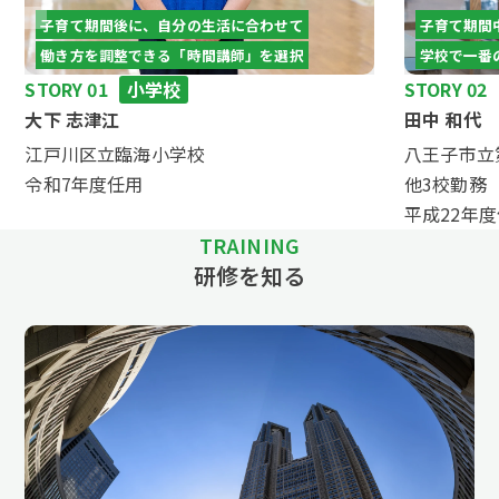
子育て期間後に、自分の生活に合わせて
子育て期間
働き方を調整できる「時間講師」を選択
学校で一番
STORY 01
小学校
STORY 02
大下 志津江
田中 和代
江戸川区立臨海小学校
八王子市
令和7年度任用
他3校勤務
平成22年
TRAINING
研修を知る