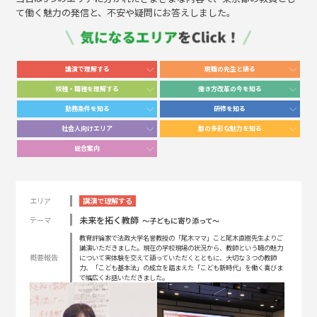
て働く魅力の発信と、不安や疑問にお答えしました。
講演で理解する
現職の先生と語る
校種・職種を理解する
働き方改革の今を知る
勤務条件を知る
研修を知る
社会人向けエリア
都の多彩な魅力を知る
総合案内
エリア
講演で理解する
未来を拓く教師
テーマ
～子どもに寄り添って～
教育評論家で法政大学名誉教授の「尾木ママ」こと尾木直樹先生よりご
講演いただきました。現在の学校現場の状況から、教師という職の魅力
概要報告
について実体験を交えて語っていただくとともに、大切な３つの教師
力、「こども基本法」の成立を踏まえた「こども新時代」を働く喜びま
で幅広くお話いただきました。