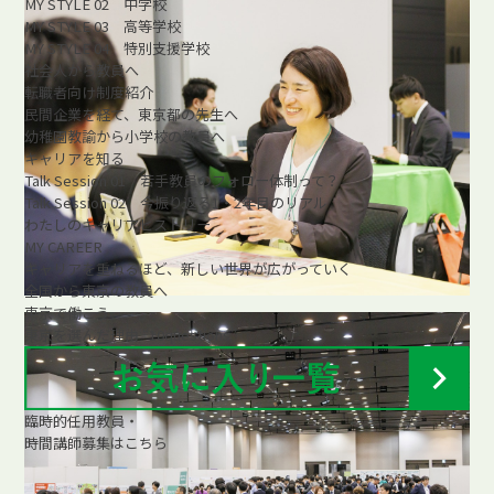
MY STYLE 02 中学校
MY STYLE 03 高等学校
MY STYLE 04 特別支援学校
社会人から教員へ
転職者向け制度紹介
民間企業を経て、東京都の先生へ
幼稚園教諭から小学校の教員へ
キャリアを知る
Talk Session 01 若手教員のフォロー体制って？
Talk Session 02 今振り返る1・2年目のリアル
わたしのキャリアヒストリー
MY CAREER
キャリアを重ねるほど、新しい世界が広がっていく
全国から東京の教員へ
東京で働こう
東京を選んだ理由 “10questions”
臨時的任用教員・
時間講師募集はこちら