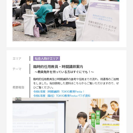
エリア
社会人向けエリア
臨時的任用教員・時間講師案内
テーマ
〜教員免許を持っている方はすぐにでも！〜
臨時的任用教員及び時間講師の選考や任用までの流れ、待遇等のご説明
をしました。当日使用した資料はこちらからご覧いただけますので、ぜ
概要報告
ひご覧ください。
令和6年度（時間講師）TOKYO教育Festa！
令和6年度（臨任）TOKYO教育Festaパワポ資料