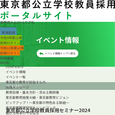
音声読み上げ/ふりがな
マイページ
新規登録
イベント情報
令和9年度以降
採用ログイン
令和10年度以降
採用ログイン
イベント情報トップへ戻る
採用情報
MENU
CONTENTS
イベント情報
イベント一覧
東京都の教育が目指すもの
2024.12.03
採用メッセージ
教育目標・基本方針・求める教師像
東京都教育施策大綱・東京都教育ビジョン
ピックアップ！～東京都の特色ある取組～
東京都教職課程学生ハンドブック
東京都公立学校教員採用セミナー2024
働き方改革の今を知る