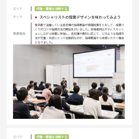
エリア
校種・職種を理解する
スペシャリストの授業デザインを味わってみよう
テーマ
東京都で活躍している各校種の指導教諭が模擬授業をとおして、授業づ
くりのコツや指導方法の解説を行いました。来場者同士がディスカッシ
概要報告
ョンしながら授業に参加し、各校種や教科に応じて、どのような指導方
法が児童・生徒にとって効果的なのか、指導教諭から体感いただく機会
となりました。
エリア
校種・職種を理解する