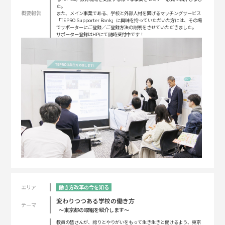
た。
概要報告
また、メイン事業である、学校と外部人材を繋げるマッチングサービス
「TEPRO Supporter Bank」に興味を持っていただいた方には、その場
でサポーターにご登録／ご登録方法の説明をさせていただきました。
サポーター登録はHPにて随時受付中です！
エリア
働き方改革の今を知る
変わりつつある学校の働き方
テーマ
～東京都の取組を紹介します～
教員の皆さんが、誇りとやりがいをもって生き生きと働けるよう、東京