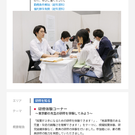
ので、ぜひご覧ください。
勤務条件解説（配布資料）
福利厚生制度（配布資料）
エリア
研修を知る
研修体験コーナー
テーマ
〜東京都の先生の研修を体験してみよう〜
「授業が上手になるための研修を体験できます！」、「発達障害のある
児童・生徒の困難さを理解できます！」をテーマに、模擬授業体験、研
概要報告
究協議体験など、教員の研修の体験を行いました。参加者には、都の教
員研修の魅力を実感していただきました。