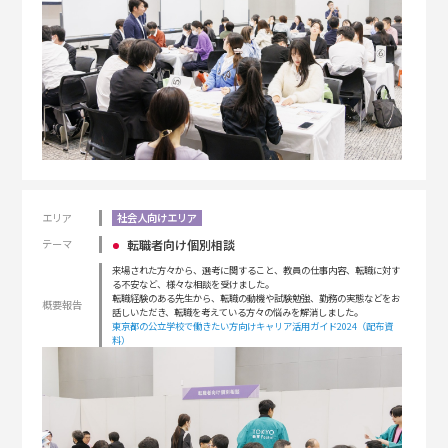
エリア
社会人向けエリア
転職者向け個別相談
テーマ
来場された方々から、選考に関すること、教員の仕事内容、転職に対す
る不安など、様々な相談を受けました。
転職経験のある先生から、転職の動機や試験勉強、勤務の実態などをお
概要報告
話しいただき、転職を考えている方々の悩みを解消しました。
東京都の公立学校で働きたい方向けキャリア活用ガイド2024（配布資
料）