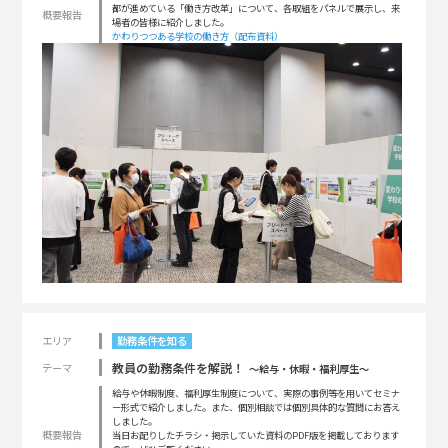
都が進めている「働き方改革」について、各取組をパネルで展示し、来
概要報告
場者の皆様に紹介しました。
かわりつつある学校の働き方（配布資料）
エリア
勤務条件を知る
教員の勤務条件を解説！
テーマ
〜給与・休暇・福利厚生〜
給与や休暇制度、福利厚生制度について、実際の事例等を用いてセミナ
ー形式で紹介しました。また、個別相談では個別具体的な質問にお答え
しました。
概要報告
当日お配りしたチラシ・掲示していた資料のPDF版を掲載しております