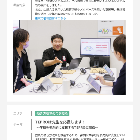
査採点・分析システムなど、学校現場で実際に使用されているシステム
概要報告
等の紹介をしました。
また、生成ＡＩを用いた教育活動やメタバースを用いた支援等、先端技
術を活用した都の取組についても説明をしました。
東京の情報教育はこちら
エリア
働き方改革の今を知る
TEPROは先生を応援します！
テーマ
～学校を多角的に支援するTEPROの取組～
教員の働き方改革を推進するため、都内公立学校を多角的に支援してい
るTEPRO。教育現場を支援する様々な事業をセミナー形式で紹介しまし