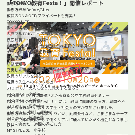
「TOKYO教育Festa！」開催レポート
働き方改革、進行中！!
働き方改革Before/After
教員のON＆OFF/プライベートも充実！
TOKYO LIFE
働く環境を知る
カラフルTOKYO ～区市町村の魅力～
徹底解析！～働く環境～
1年目を支える！～働き続けられる安心の環境～
チーム学校 ～支える環境～
福利厚生
研修を知る
充実した研修制度・サポート体制
教員のリアルを知る
現職の先生へのインタビュー
STORY 00 大人になった教え子と語ろう
STORY 01 小学校
2024年10月20日に開催された東京都公立学校教員セミナー
STORY 02 中学校
2024「TOKYO教育Festa！」には、教員に興味のある方、疑問や不
STORY 03 高等学校
安がある方など、多くの学生・社会人の方が参加されました。
STORY 04 特別支援学校
働き方改革の今、教員のやりがい、勤務条件など、さまざまなテーマ
STORY 05 養護教諭
で、東京都の教員として働くリアルに触れていただく機会となりまし
休日を含めた一週間の過ごし方
た。
MY STYLE 01 小学校