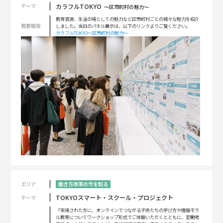
カラフルTOKYO
テーマ
〜区市町村の魅力〜
教育資源、生活の場としての魅力など区市町村ごとの様々な魅力を紹介
概要報告
しました。当日のパネル展示は、以下のリンクよりご覧ください。
カラフルTOKYO～区市町村の魅力～
エリア
働き方改革の今を知る
TOKYOスマート・スクール・プロジェクト
テーマ
『来場された方に、オンラインでつながる子供たちの学び方や情報モラ
ル教育についてワークショップ形式でご体験いただくとともに、定期考