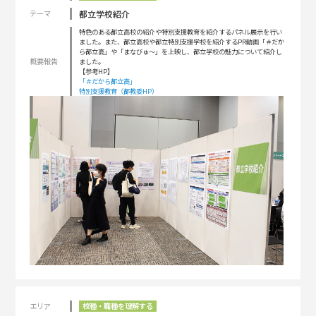
都立学校紹介
テーマ
特色のある都立高校の紹介や特別支援教育を紹介するパネル展示を行い
ました。また、都立高校や都立特別支援学校を紹介するPR動画「＃だか
ら都立高」や「まなびゅ～」を上映し、都立学校の魅力について紹介し
概要報告
ました。
【参考HP】
「＃だから都立高」
特別支援教育（都教委HP）
エリア
校種・職種を理解する