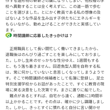
作する造形物の斬新さの虜になってしまい、他校種の学
校へ異動することは全く考えずに、この道一筋で歩む
ことを選びました。とにかく教員である私の想像の及
ばないような作品を生み出す子供たちにエネルギーを
もらいながら、勤め上げることができたと実感してい
ます。
時間講師に応募したきっかけは？
正規職員として長い間忙しく働いてきましたから、
退職後はのんびり過ごすことを楽しみにしておりまし
た。しかし生来のせっかちな性分ゆえ、1週間もする
と、もう落ち着きません。回遊魚型人間を自称する私
は、常に何かしていないと息苦しくなってしまうようで
す。そこで時間講師の候補者として名簿に登録し、足立
特別支援学校からお話があったことで、すぐに教育の現
場に戻る決意をした次第です。まさに渡りに船でした。
難点があるとすれば、自宅から遠く、通勤に1時間半
以上かかることです。その点は、確かに少し躊躇しまし
た。しかし、きっとすぐに慣れると自分に言い聞かせ