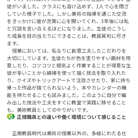
徒がいました。クラスにも溶け込めず、1人で心を閉ざ
していた様子でした。しかし美術の指導を通じた交流
をきっかけに彼が次第に心を開いてくれ、3年後には私
と冗談を言い合えるほどになりました。生徒のこうし
た成長を目の当たりにできることは、教員冥利に尽き
ます。
授業においては、私なりに創意工夫したこだわりを
大切にしています。生徒たちが色を塗りやすい画材を用
意したり、コツコツと根気よく作業することが得意な生
徒が多いことから綿棒を使って描く技法を取り入れた
り、クイズやトリックアートで注目させたり、家に持ち
帰った作品が捨てられないよう、本やカレンダーの機
能を持たせることも試みました。このように自分で編
み出した技法や工夫をすぐに教室で実践に移せること
も、美術教員としてのやりがいです。
正規職員との違いや働く環境について感じること
正規教員時代は美術の授業以外の、多岐にわたる仕