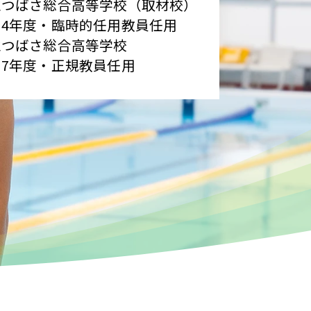
立つばさ総合高等学校（取材校）
和4年度・臨時的任用教員任用
立つばさ総合高等学校
和7年度・正規教員任用