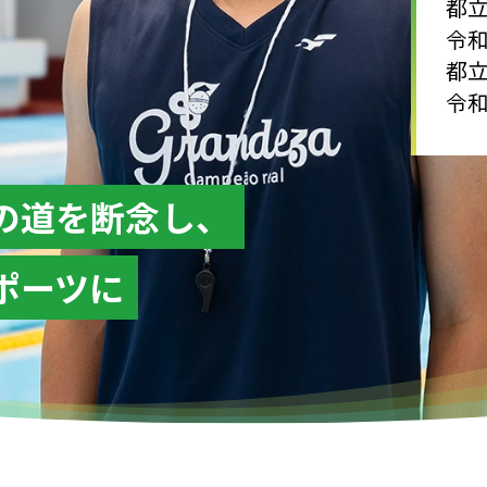
都
令
都
令
の道を断念し、
ポーツに